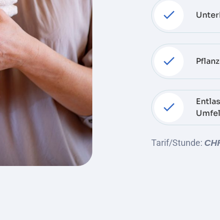
Unter
Pflan
Entla
Umfe
Tarif/Stunde:
CHF