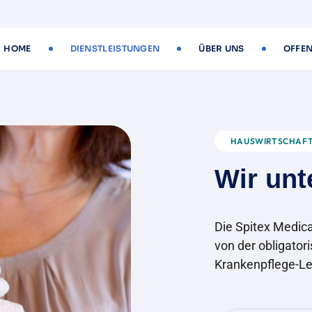
HOME
DIENSTLEISTUNGEN
ÜBER UNS
OFFEN
HAUSWIRTSCHAF
W
i
r
u
n
t
Die Spitex Medica
von der obligator
Krankenpflege-Le