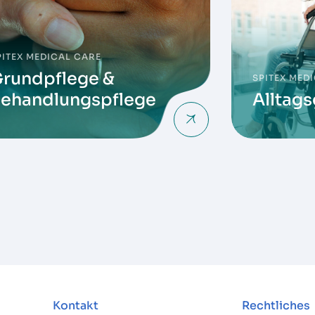
PITEX MEDICAL CARE
rundpflege &
SPITEX MED
ehandlungspflege
Alltags
Kontakt
Rechtliches