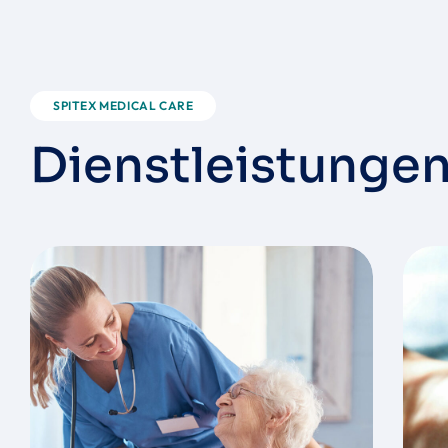
SPITEX MEDICAL CARE
D
i
e
n
s
t
l
e
i
s
t
u
n
g
e