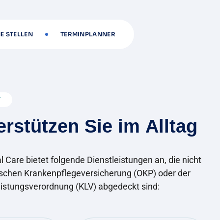
E STELLEN
TERMINPLANNER
T
e
r
s
t
ü
t
z
e
n
S
i
e
i
m
A
l
l
t
a
g
l Care bietet folgende Dienstleistungen an, die nicht
ischen Krankenpflegeversicherung (OKP) oder der
istungsverordnung (KLV) abgedeckt sind: