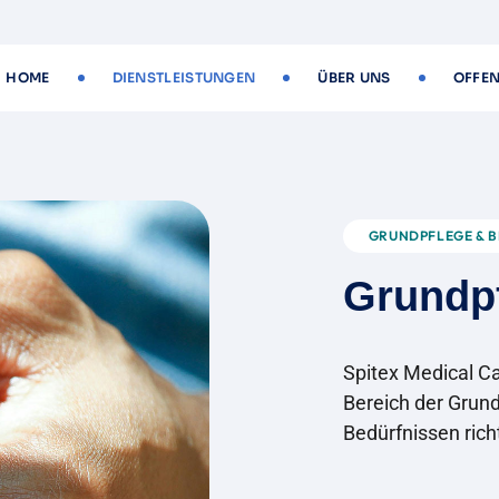
HOME
DIENSTLEISTUNGEN
ÜBER UNS
OFFEN
GRUNDPFLEGE & 
G
r
u
n
d
p
Spitex Medical C
Bereich der Grund
Bedürfnissen rich