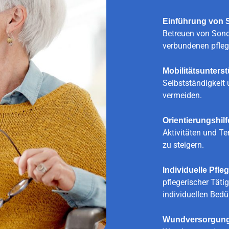
Einführung von 
Betreuen von Sond
verbundenen pfle
Mobilitätsunters
Selbstständigkeit 
vermeiden.
Orientierungshilf
Aktivitäten und Te
zu steigern.
Individuelle Pfl
pflegerischer Täti
individuellen Bedü
Wundversorgung