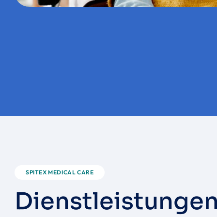
SPITEX MEDICAL CARE
D
i
e
n
s
t
l
e
i
s
t
u
n
g
e