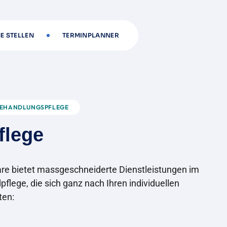
E STELLEN
TERMINPLANNER
BEHANDLUNGSPFLEGE
f
l
e
g
e
are bietet massgeschneiderte Dienstleistungen im
pflege, die sich ganz nach Ihren individuellen
ten: